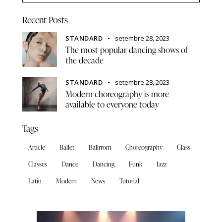
Recent Posts
STANDARD
setembre 28, 2023
The most popular dancing shows of
the decade
STANDARD
setembre 28, 2023
Modern choreography is more
available to everyone today
Tags
Article
Ballet
Ballrrom
Choreography
Class
Classes
Dance
Dancing
Funk
Jazz
Latin
Modern
News
Tutorial