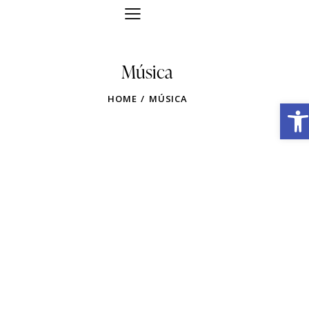
Música
HOME
MÚSICA
Obre la barra d'eines