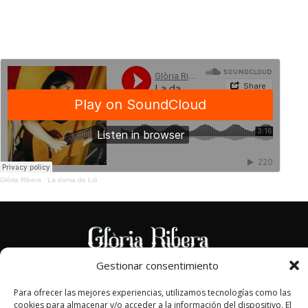
Glòria Ribera
·
La dama de Lió
Gestionar consentimiento
FINANCIADO POR LA UNIÓN EUROPEA CON EL PROGRAMA
Para ofrecer las mejores experiencias, utilizamos tecnologías como las
KIT DIGITAL POR LOS FONDOS NEXT GENERATION (EU) DEL
cookies para almacenar y/o acceder a la información del dispositivo. El