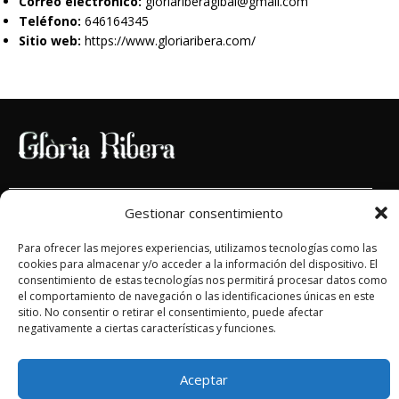
Correo electrónico:
gloriariberagibal@gmail.com
Teléfono:
646164345
Sitio web:
https://www.gloriaribera.com/
FINANCIADO POR LA UNIÓN EUROPEA CON EL PROGRAMA
Gestionar consentimiento
KIT DIGITAL POR LOS FONDOS NEXT GENERATION (EU) DEL
Para ofrecer las mejores experiencias, utilizamos tecnologías como las
MECANISMO DE RECUPERACIÓN Y RESILIENCIA.
cookies para almacenar y/o acceder a la información del dispositivo. El
consentimiento de estas tecnologías nos permitirá procesar datos como
el comportamiento de navegación o las identificaciones únicas en este
sitio. No consentir o retirar el consentimiento, puede afectar
© 2025 Diseño web realizado por
Xpandex
negativamente a ciertas características y funciones.
Aceptar