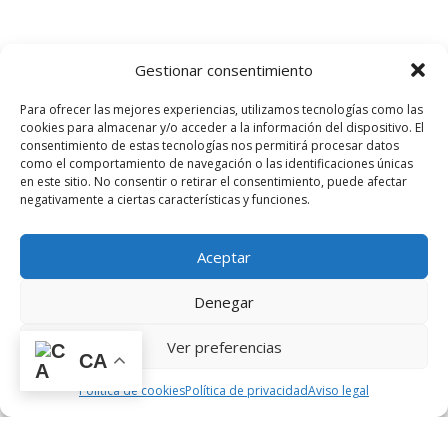
Gestionar consentimiento
Para ofrecer las mejores experiencias, utilizamos tecnologías como las
cookies para almacenar y/o acceder a la información del dispositivo. El
consentimiento de estas tecnologías nos permitirá procesar datos
como el comportamiento de navegación o las identificaciones únicas
FINANCIADO POR LA UNIÓN EUROPEA CON EL PROGRAMA
en este sitio. No consentir o retirar el consentimiento, puede afectar
KIT DIGITAL POR LOS FONDOS NEXT GENERATION (EU) DEL
negativamente a ciertas características y funciones.
MECANISMO DE RECUPERACIÓN Y RESILIENCIA.
Aceptar
© 2025 Diseño web realizado por
Xpandex
Denegar
Ver preferencias
CA
Política de cookies
Política de privacidad
Aviso legal