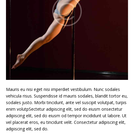
Mauris eu nisi eget nisi imperdiet vestibulum. Nunc sodales
vehicula risus. Suspendisse id mauris sodales, blandit tortor eu,
sodales justo. Morbi tincidunt, ante vel suscipit volutpat, turpis
enim volutpSectetur adipiscing elit, sed do eiusm onsectetur
adipiscing elit, sed do eiusm od tempor incididunt ut labore. Ut
vel placerat eros, eu tincidunt velit. Consectetur adipiscing elit,
adipiscing elit, sed do.