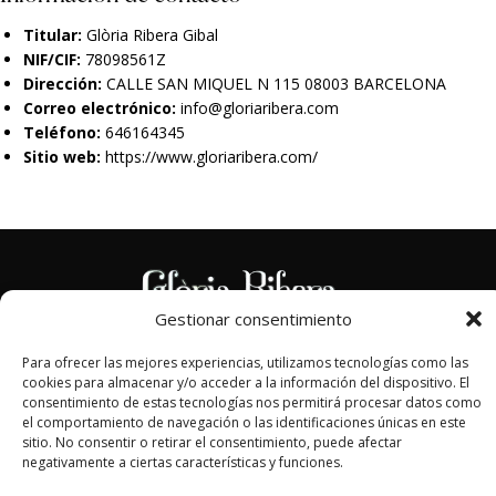
Titular:
Glòria Ribera Gibal
NIF/CIF:
78098561Z
Dirección:
CALLE SAN MIQUEL N 115 08003 BARCELONA
Correo electrónico:
i
nfo@gloriaribera.com
Teléfono:
646164345
Sitio web:
https://www.gloriaribera.com/
Gestionar consentimiento
Para ofrecer las mejores experiencias, utilizamos tecnologías como las
FINANCIADO POR LA UNIÓN EUROPEA CON EL PROGRAMA
cookies para almacenar y/o acceder a la información del dispositivo. El
KIT DIGITAL POR LOS FONDOS NEXT GENERATION (EU) DEL
consentimiento de estas tecnologías nos permitirá procesar datos como
MECANISMO DE RECUPERACIÓN Y RESILIENCIA.
el comportamiento de navegación o las identificaciones únicas en este
sitio. No consentir o retirar el consentimiento, puede afectar
negativamente a ciertas características y funciones.